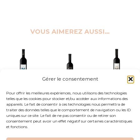
VOUS AIMEREZ AUSSI…
Gérer le consentement
BEAUX
CHÂTEAU
BON PIN
Pour offrir les meilleures expériences, nous utilisons des technologies
LIEUX
JAUNE
telles que les cookies pour stocker et/ou accéder aux informations des
ROUGE
appareils. Le fait de consentir à ces technologies nous permettra de
ROUGE
ROUGE
traiter des données telles que le comportement de navigation ou les ID
AOP Côtes de
Cuvée Beaux
Provence
•
Cuvée
AOP Côtes de
uniques sur ce site. Le fait de ne pas consentir ou de retirer son
Lieux
•
IGP Vin de
Bon Pin
Provence
•
Cuvée
consentement peut avoir un effet négatif sur certaines caractéristiques
Pays du Var
Château Jaune
et fonctions.